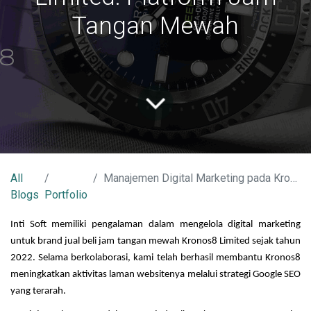
Tangan Mewah
All
Manajemen Digital Marketing pada Kronos8 Limited: Platform Jam Tangan Mewah
Blogs
Portfolio
Inti Soft memiliki pengalaman dalam mengelola digital marketing 
untuk brand jual beli jam tangan mewah Kronos8 Limited sejak tahun 
2022. Selama berkolaborasi, kami telah berhasil membantu Kronos8 
meningkatkan aktivitas laman websitenya melalui strategi Google SEO 
yang terarah.