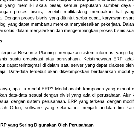
is yang memiliki skala besar, semua perputaran sumber daya di
ngan proses bisnis, terlebih multitasking merupakan hal yan
 Dengan proses bisnis yang dituntut serba cepat, karyawan disara
nologi yang dapat membantu mereka menyelesaikan pekerjaan. Dalam 
i solusi dalam menjalankan dan mengembangkan proses bisnis sua
P?
terprise Resource Planning merupakan sistem informasi yang dap
isnis suatu organisasi atau perusahaan. Keistimewaan ERP adal
ebut dapat terintegrasi di dalam satu server yang dapat diakses oleh 
aja. Data-data tersebut akan dikelompokkan berdasarkan modul ya
-tanya, apa itu modul ERP? Modul adalah komponen yang dimuat d
n data-data sesuai dengan divisi yang ada di perusahaan. Alur ke
sesuai dengan sistem perusahaan. ERP yang terkenal dengan modif
adalah Odoo, software yang selama ini menjadi andalan tim ka
 ERP yang Sering Digunakan Oleh Perusahaan