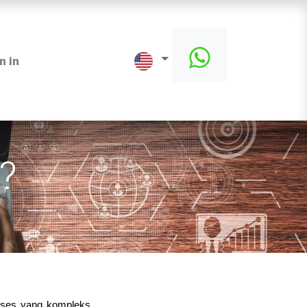
n in
?
oses yang kompleks. 