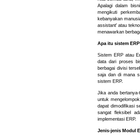
Apalagi dalam bisn
mengikuti perkemba
kebanyakan manusia.
assistant’ atau tek
menawarkan berbaga
Apa itu sistem ER
Sistem ERP atau En
data dari proses b
berbagai divisi ters
saja dan di mana s
sistem ERP. 
Jika anda bertanya
untuk mengelompokka
dapat dimodifikasi 
sangat fleksibel 
implementasi ERP.
Jenis-jenis Modul