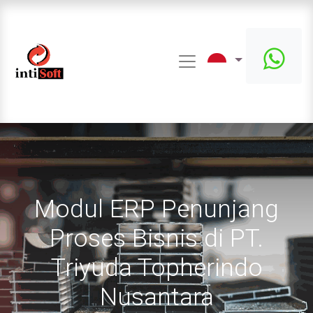
Modul ERP Penunjang
Proses Bisnis di PT.
Triyuda Topherindo
Nusantara